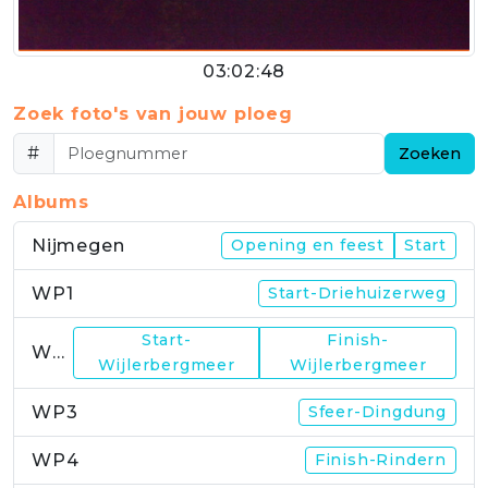
03:02:48
Zoek foto's van jouw ploeg
#
Zoeken
Albums
Nijmegen
Opening en feest
Start
WP1
Start-Driehuizerweg
Start-
Finish-
WP2
Wijlerbergmeer
Wijlerbergmeer
WP3
Sfeer-Dingdung
WP4
Finish-Rindern