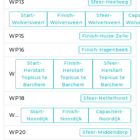
WP13
Sfeer-Heelweg
Start-
Finish-
Sfeer-
Capa
WP14
Wolversveen
Wolversveen
Wolversveen
Wolv
WP15
Finish-Huize Zelle
WP16
Finish-Hagenbeek
Start-
Finish-
Sfeer-
Herstart
Herstart
Herstart
WP17
Topicus te
Topicus te
Topicus te
Barchem
Barchem
Barchem
WP18
Sfeer-Nettelhorst
Start-
Finish-
Capaciteit-
WP19
Noordijk
Noordijk
Noordijk
WP20
Sfeer-Middendorp