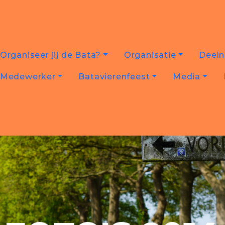
Organiseer jij de Bata?
Organisatie
Deel
Medewerker
Batavierenfeest
Media