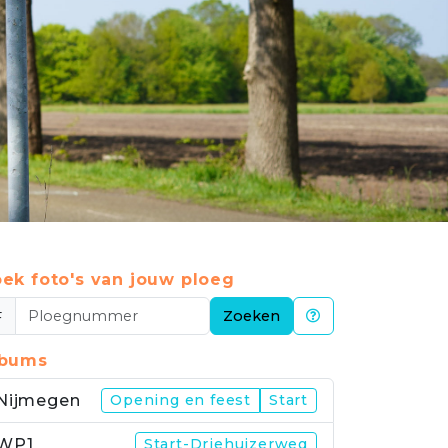
ek foto's van jouw ploeg
#
Zoeken
lbums
Nijmegen
Opening en feest
Start
WP1
Start-Driehuizerweg