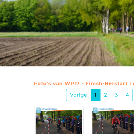
Foto's van WP17 - Finish-Herstart 
(current)
Vorige
1
2
3
4