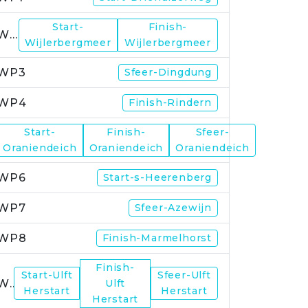
Start-
Finish-
WP2
Wijlerbergmeer
Wijlerbergmeer
WP3
Sfeer-Dingdung
WP4
Finish-Rindern
Start-
Finish-
Sfeer-
WP5
Oraniendeich
Oraniendeich
Oraniendeich
WP6
Start-s-Heerenberg
WP7
Sfeer-Azewijn
WP8
Finish-Marmelhorst
Finish-
Start-Ulft
Sfeer-Ulft
WP9
Ulft
Herstart
Herstart
Herstart