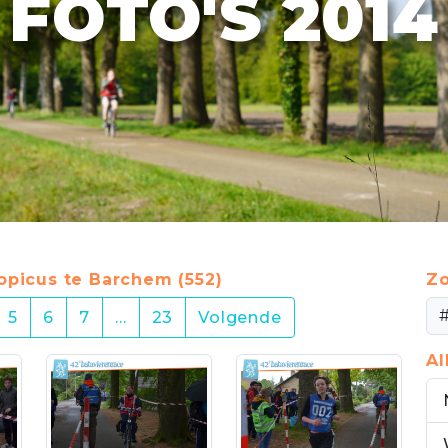
FOTO'S 2014
Topicus te Barchem (552)
Zo
5
6
7
…
23
Volgende
A