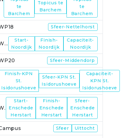
Topicus te
te
te
Barchem
Barchem
Barchem
WP18
Sfeer-Nettelhorst
Start-
Finish-
Capaciteit-
WP19
Noordijk
Noordijk
Noordijk
WP20
Sfeer-Middendorp
Finish-KPN
Capaciteit-
Sfeer-KPN St.
WP21
St.
KPN St.
Isidorushoeve
Isidorushoeve
Isidorushoeve
Start-
Finish-
Sfeer-
WP23
Enschede
Enschede
Enschede
Herstart
Herstart
Herstart
Campus
Sfeer
Uittocht