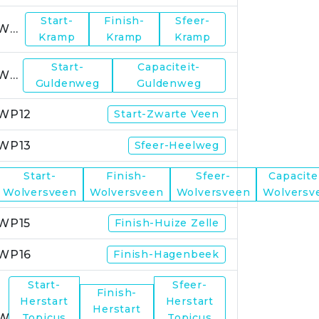
Start-
Finish-
Sfeer-
WP10
Kramp
Kramp
Kramp
Start-
Capaciteit-
WP11
Guldenweg
Guldenweg
WP12
Start-Zwarte Veen
WP13
Sfeer-Heelweg
Start-
Finish-
Sfeer-
Capacite
WP14
Wolversveen
Wolversveen
Wolversveen
Wolversv
WP15
Finish-Huize Zelle
WP16
Finish-Hagenbeek
Start-
Sfeer-
Finish-
Herstart
Herstart
Herstart
WP17
Topicus
Topicus