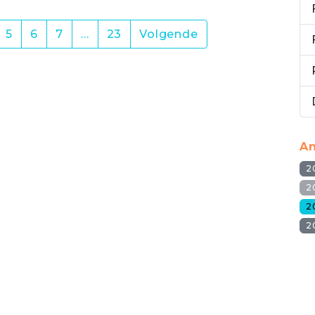
5
6
7
…
23
Volgende
An
2
2
2
2