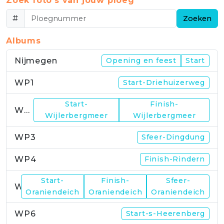
Zoek foto's van jouw ploeg
#
Zoeken
Albums
Nijmegen
Opening en feest
Start
WP1
Start-Driehuizerweg
Start-
Finish-
WP2
Wijlerbergmeer
Wijlerbergmeer
WP3
Sfeer-Dingdung
WP4
Finish-Rindern
Start-
Finish-
Sfeer-
WP5
Oraniendeich
Oraniendeich
Oraniendeich
WP6
Start-s-Heerenberg