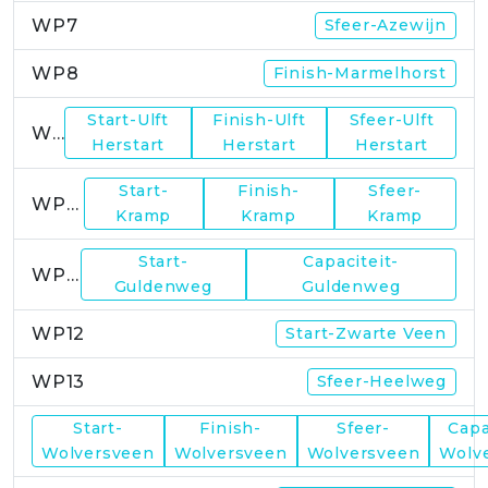
WP7
Sfeer-Azewijn
WP8
Finish-Marmelhorst
Start-Ulft
Finish-Ulft
Sfeer-Ulft
WP9
Herstart
Herstart
Herstart
Start-
Finish-
Sfeer-
WP10
Kramp
Kramp
Kramp
Start-
Capaciteit-
WP11
Guldenweg
Guldenweg
WP12
Start-Zwarte Veen
WP13
Sfeer-Heelweg
Start-
Finish-
Sfeer-
Capa
WP14
Wolversveen
Wolversveen
Wolversveen
Wolv