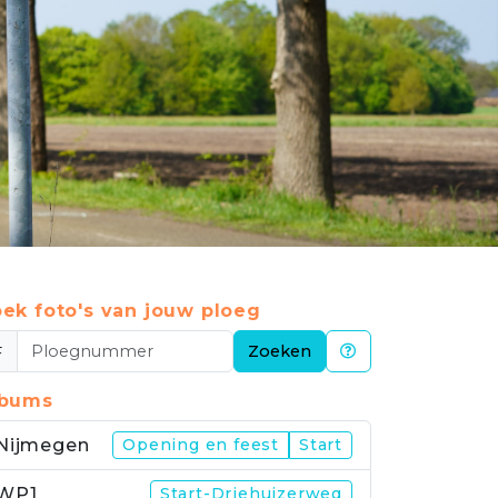
ek foto's van jouw ploeg
#
Zoeken
lbums
Nijmegen
Opening en feest
Start
WP1
Start-Driehuizerweg