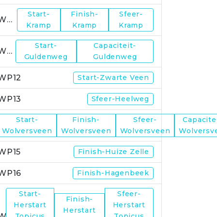
Start-
Finish-
Sfeer-
WP10
Kramp
Kramp
Kramp
Start-
Capaciteit-
WP11
Guldenweg
Guldenweg
WP12
Start-Zwarte Veen
WP13
Sfeer-Heelweg
Start-
Finish-
Sfeer-
Capacite
WP14
Wolversveen
Wolversveen
Wolversveen
Wolversv
WP15
Finish-Huize Zelle
WP16
Finish-Hagenbeek
Start-
Sfeer-
Finish-
Herstart
Herstart
Herstart
WP17
Topicus
Topicus