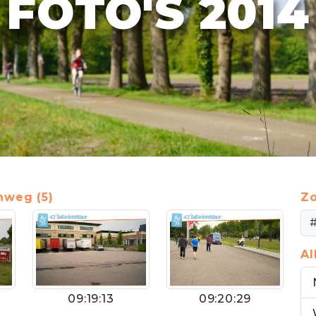
FOTO'S 2014
nweg (5)
Zo
A
09:19:13
09:20:29