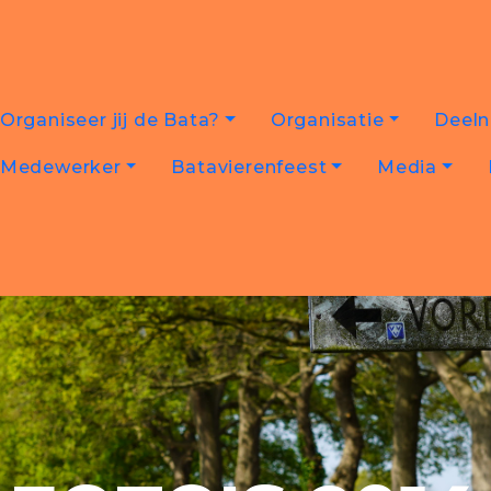
Organiseer jij de Bata?
Organisatie
Deel
Medewerker
Batavierenfeest
Media