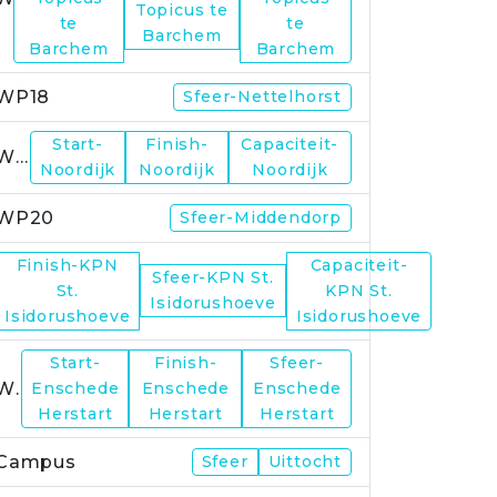
Topicus te
te
te
Barchem
Barchem
Barchem
WP18
Sfeer-Nettelhorst
Start-
Finish-
Capaciteit-
WP19
Noordijk
Noordijk
Noordijk
WP20
Sfeer-Middendorp
Finish-KPN
Capaciteit-
Sfeer-KPN St.
WP21
St.
KPN St.
Isidorushoeve
Isidorushoeve
Isidorushoeve
Start-
Finish-
Sfeer-
WP23
Enschede
Enschede
Enschede
Herstart
Herstart
Herstart
Campus
Sfeer
Uittocht