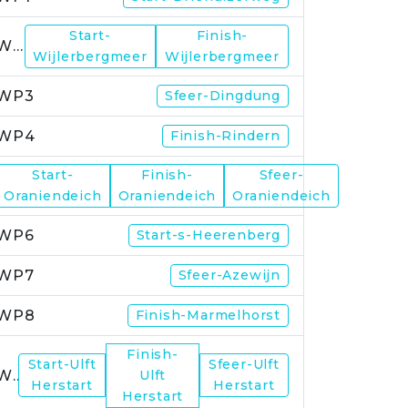
Start-
Finish-
WP2
Wijlerbergmeer
Wijlerbergmeer
WP3
Sfeer-Dingdung
WP4
Finish-Rindern
Start-
Finish-
Sfeer-
WP5
Oraniendeich
Oraniendeich
Oraniendeich
WP6
Start-s-Heerenberg
WP7
Sfeer-Azewijn
WP8
Finish-Marmelhorst
Finish-
Start-Ulft
Sfeer-Ulft
WP9
Ulft
Herstart
Herstart
Herstart