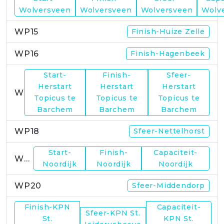
WP14
Wolversveen
Wolversveen
Wolversveen
Wolv
WP15
Finish-Huize Zelle
WP16
Finish-Hagenbeek
Start-
Finish-
Sfeer-
Herstart
Herstart
Herstart
WP17
Topicus te
Topicus te
Topicus te
Barchem
Barchem
Barchem
WP18
Sfeer-Nettelhorst
Start-
Finish-
Capaciteit-
WP19
Noordijk
Noordijk
Noordijk
WP20
Sfeer-Middendorp
Finish-KPN
Capaciteit-
Sfeer-KPN St.
WP21
St.
KPN St.