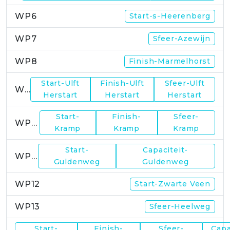
WP6
Start-s-Heerenberg
WP7
Sfeer-Azewijn
WP8
Finish-Marmelhorst
Start-Ulft
Finish-Ulft
Sfeer-Ulft
WP9
Herstart
Herstart
Herstart
Start-
Finish-
Sfeer-
WP10
Kramp
Kramp
Kramp
Start-
Capaciteit-
WP11
Guldenweg
Guldenweg
WP12
Start-Zwarte Veen
WP13
Sfeer-Heelweg
Start-
Finish-
Sfeer-
Capa