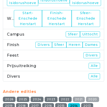
Isidorushoeve
Isidorushoeve
Isidorushoeve
Start-
Finish-
Sfeer-
WP23
Enschede
Enschede
Enschede
Herstart
Herstart
Herstart
Campus
Sfeer
Uittocht
Finish
Divers
Sfeer
Heren
Dames
Feest
Divers
Prijsuitreiking
Alle
Divers
Alle
Andere edities
2026
2025
2024
2023
2022
2021
2020
2019
2018
2017
2016
2015
2014
2013