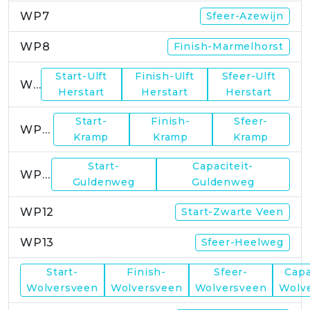
WP7
Sfeer-Azewijn
WP8
Finish-Marmelhorst
Start-Ulft
Finish-Ulft
Sfeer-Ulft
WP9
Herstart
Herstart
Herstart
Start-
Finish-
Sfeer-
WP10
Kramp
Kramp
Kramp
Start-
Capaciteit-
WP11
Guldenweg
Guldenweg
WP12
Start-Zwarte Veen
WP13
Sfeer-Heelweg
Start-
Finish-
Sfeer-
Capa
WP14
Wolversveen
Wolversveen
Wolversveen
Wolv