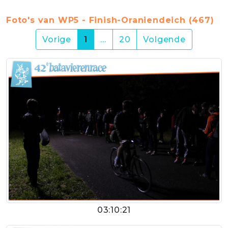
Foto's van WP5 - Finish-Oraniendeich (467)
(current)
Vorige
1
…
20
Volgende
03:10:21