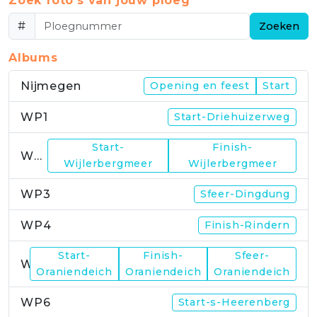
Zoek foto's van jouw ploeg
#
Zoeken
Albums
Nijmegen
Opening en feest
Start
WP1
Start-Driehuizerweg
Start-
Finish-
WP2
Wijlerbergmeer
Wijlerbergmeer
WP3
Sfeer-Dingdung
WP4
Finish-Rindern
Start-
Finish-
Sfeer-
WP5
Oraniendeich
Oraniendeich
Oraniendeich
WP6
Start-s-Heerenberg