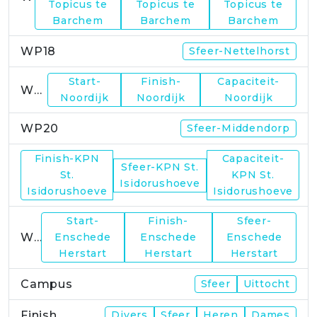
Topicus te
Topicus te
Topicus te
Barchem
Barchem
Barchem
WP18
Sfeer-Nettelhorst
Start-
Finish-
Capaciteit-
WP19
Noordijk
Noordijk
Noordijk
WP20
Sfeer-Middendorp
Finish-KPN
Capaciteit-
Sfeer-KPN St.
WP21
St.
KPN St.
Isidorushoeve
Isidorushoeve
Isidorushoeve
Start-
Finish-
Sfeer-
WP23
Enschede
Enschede
Enschede
Herstart
Herstart
Herstart
Campus
Sfeer
Uittocht
Finish
Divers
Sfeer
Heren
Dames