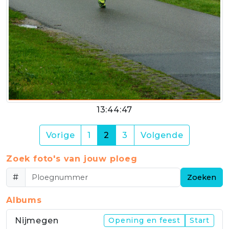
13:44:47
(current)
Vorige
1
2
3
Volgende
Zoek foto's van jouw ploeg
#
Zoeken
Albums
Nijmegen
Opening en feest
Start