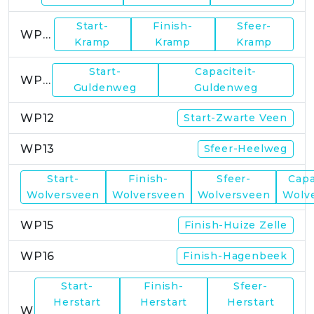
Start-
Finish-
Sfeer-
WP10
Kramp
Kramp
Kramp
Start-
Capaciteit-
WP11
Guldenweg
Guldenweg
WP12
Start-Zwarte Veen
WP13
Sfeer-Heelweg
Start-
Finish-
Sfeer-
Capa
WP14
Wolversveen
Wolversveen
Wolversveen
Wolv
WP15
Finish-Huize Zelle
WP16
Finish-Hagenbeek
Start-
Finish-
Sfeer-
Herstart
Herstart
Herstart
WP17