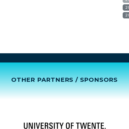
2
2
OTHER PARTNERS / SPONSORS