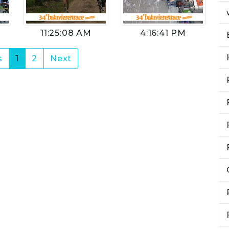
4:16:41 PM
11:25:08 AM
(current)
s
1
2
Next