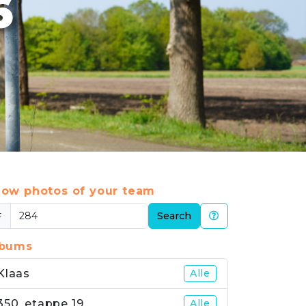
6
ow photos of your team
#
Search
lbums
Klaas
Alle
350_etappe 19
Alle