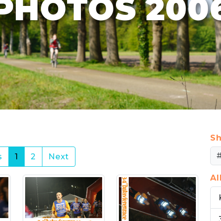
PHOTOS 200
Sh
(current)
s
1
2
Next
A