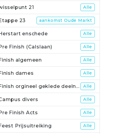
wisselpunt 21
Alle
Etappe 23
aankomst Oude Markt
Herstart enschede
Alle
Pre Finish (Calslaan)
Alle
Finish algemeen
Alle
Finish dames
Alle
Finish orgineel geklede deelnemers
Alle
Campus divers
Alle
Pre Finish Acts
Alle
Feest Prijsuitreiking
Alle