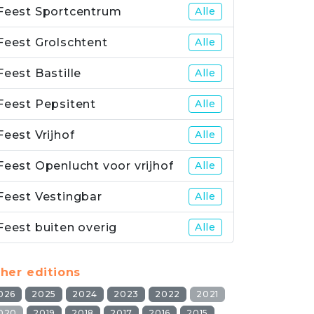
Feest Sportcentrum
Alle
Feest Grolschtent
Alle
Feest Bastille
Alle
Feest Pepsitent
Alle
Feest Vrijhof
Alle
Feest Openlucht voor vrijhof
Alle
Feest Vestingbar
Alle
Feest buiten overig
Alle
her editions
026
2025
2024
2023
2022
2021
020
2019
2018
2017
2016
2015