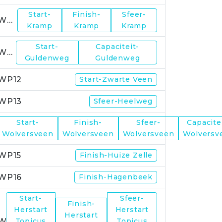
Start-
Finish-
Sfeer-
WP10
Kramp
Kramp
Kramp
Start-
Capaciteit-
WP11
Guldenweg
Guldenweg
WP12
Start-Zwarte Veen
WP13
Sfeer-Heelweg
Start-
Finish-
Sfeer-
Capacite
WP14
Wolversveen
Wolversveen
Wolversveen
Wolversv
WP15
Finish-Huize Zelle
WP16
Finish-Hagenbeek
Start-
Sfeer-
Finish-
Herstart
Herstart
Herstart
WP17
Topicus
Topicus