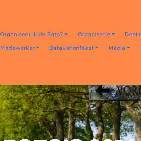
Organiseer jij de Bata?
Organisatie
Deel
Medewerker
Batavierenfeest
Media