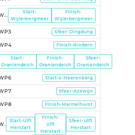
Start-
Finish-
WP2
Wijlerbergmeer
Wijlerbergmeer
WP3
Sfeer-Dingdung
WP4
Finish-Rindern
Start-
Finish-
Sfeer-
WP5
Oraniendeich
Oraniendeich
Oraniendeich
WP6
Start-s-Heerenberg
WP7
Sfeer-Azewijn
WP8
Finish-Marmelhorst
Finish-
Start-Ulft
Sfeer-Ulft
WP9
Ulft
Herstart
Herstart
Herstart