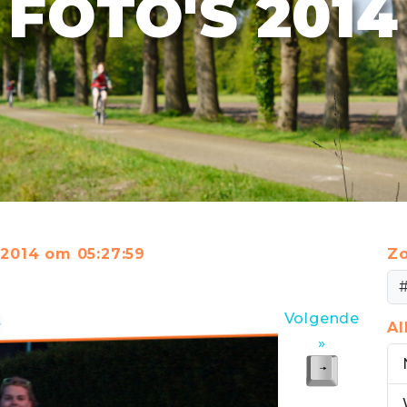
FOTO'S 2014
 2014 om 05:27:59
Zo
Volgende
A
»