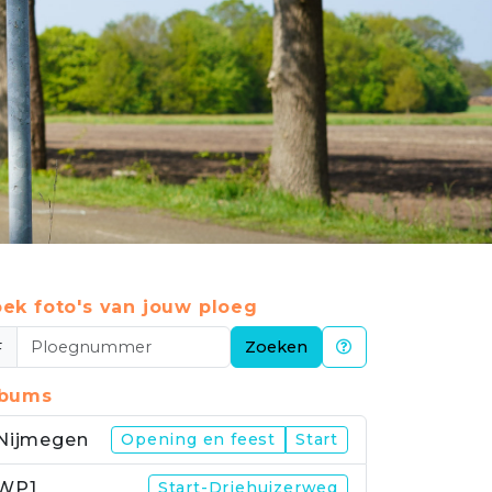
ek foto's van jouw ploeg
#
Zoeken
lbums
Nijmegen
Opening en feest
Start
WP1
Start-Driehuizerweg