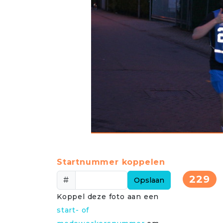
Startnummer koppelen
229
#
Opslaan
Koppel deze foto aan een
start- of