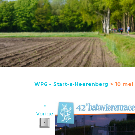
WP6 - Start-s-Heerenberg
> 10 mei
«
Vorige