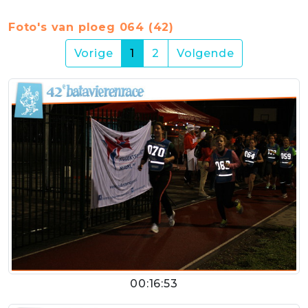
Foto's van ploeg 064 (42)
(current)
Vorige
1
2
Volgende
00:16:53