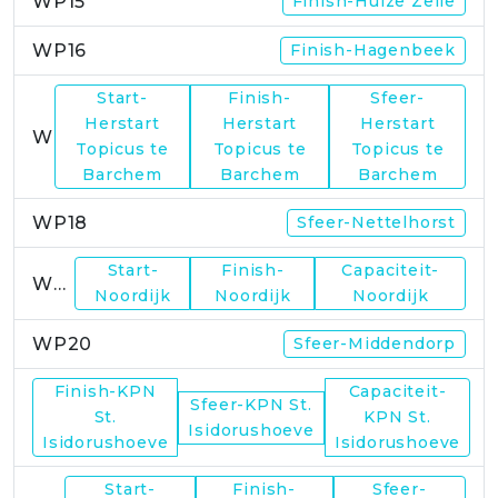
WP15
Finish-Huize Zelle
WP16
Finish-Hagenbeek
Start-
Finish-
Sfeer-
Herstart
Herstart
Herstart
WP17
Topicus te
Topicus te
Topicus te
Barchem
Barchem
Barchem
WP18
Sfeer-Nettelhorst
Start-
Finish-
Capaciteit-
WP19
Noordijk
Noordijk
Noordijk
WP20
Sfeer-Middendorp
Finish-KPN
Capaciteit-
Sfeer-KPN St.
WP21
St.
KPN St.
Isidorushoeve
Isidorushoeve
Isidorushoeve
Start-
Finish-
Sfeer-