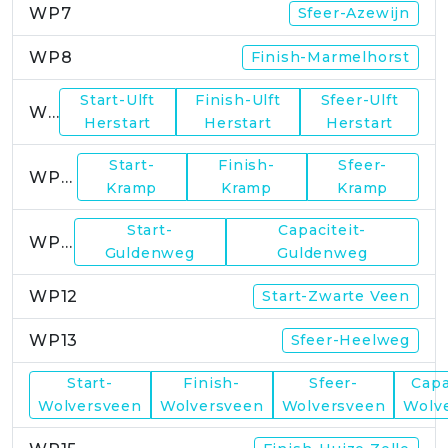
WP7
Sfeer-Azewijn
WP8
Finish-Marmelhorst
Start-Ulft
Finish-Ulft
Sfeer-Ulft
WP9
Herstart
Herstart
Herstart
Start-
Finish-
Sfeer-
WP10
Kramp
Kramp
Kramp
Start-
Capaciteit-
WP11
Guldenweg
Guldenweg
WP12
Start-Zwarte Veen
WP13
Sfeer-Heelweg
Start-
Finish-
Sfeer-
Capa
WP14
Wolversveen
Wolversveen
Wolversveen
Wolv