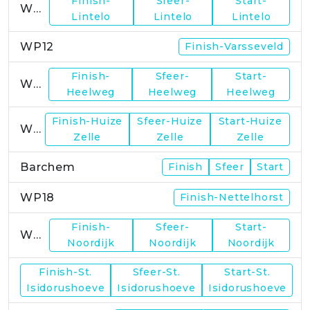
Finish-
Sfeer-
Start-
WP11
Lintelo
Lintelo
Lintelo
WP12
Finish-Varsseveld
Finish-
Sfeer-
Start-
WP13
Heelweg
Heelweg
Heelweg
Finish-Huize
Sfeer-Huize
Start-Huize
WP15
Zelle
Zelle
Zelle
Barchem
Finish
Sfeer
Start
WP18
Finish-Nettelhorst
Finish-
Sfeer-
Start-
WP19
Noordijk
Noordijk
Noordijk
Finish-St.
Sfeer-St.
Start-St.
WP21
Isidorushoeve
Isidorushoeve
Isidorushoeve