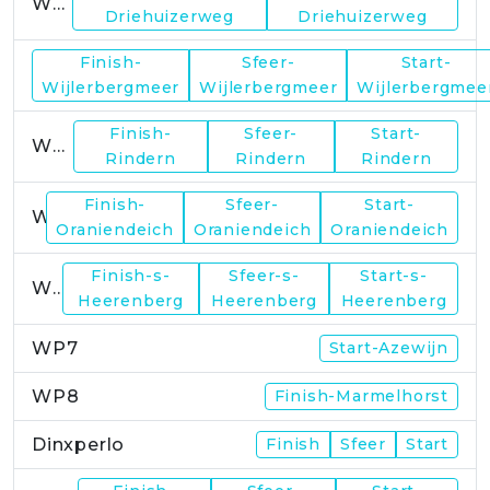
WP1
Driehuizerweg
Driehuizerweg
Finish-
Sfeer-
Start-
WP2
Wijlerbergmeer
Wijlerbergmeer
Wijlerbergmee
Finish-
Sfeer-
Start-
WP4
Rindern
Rindern
Rindern
Finish-
Sfeer-
Start-
WP5
Oraniendeich
Oraniendeich
Oraniendeich
Finish-s-
Sfeer-s-
Start-s-
WP6
Heerenberg
Heerenberg
Heerenberg
WP7
Start-Azewijn
WP8
Finish-Marmelhorst
Dinxperlo
Finish
Sfeer
Start