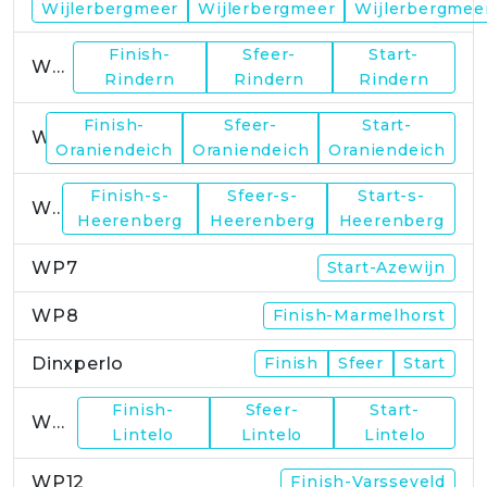
Wijlerbergmeer
Wijlerbergmeer
Wijlerbergmee
Finish-
Sfeer-
Start-
WP4
Rindern
Rindern
Rindern
Finish-
Sfeer-
Start-
WP5
Oraniendeich
Oraniendeich
Oraniendeich
Finish-s-
Sfeer-s-
Start-s-
WP6
Heerenberg
Heerenberg
Heerenberg
WP7
Start-Azewijn
WP8
Finish-Marmelhorst
Dinxperlo
Finish
Sfeer
Start
Finish-
Sfeer-
Start-
WP11
Lintelo
Lintelo
Lintelo
WP12
Finish-Varsseveld