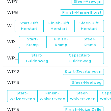
WP7
Sfeer-Azewijn
WP8
Finish-Marmelhorst
Start-Ulft
Finish-Ulft
Sfeer-Ulft
WP9
Herstart
Herstart
Herstart
Start-
Finish-
Sfeer-
WP10
Kramp
Kramp
Kramp
Start-
Capaciteit-
WP11
Guldenweg
Guldenweg
WP12
Start-Zwarte Veen
WP13
Sfeer-Heelweg
Start-
Finish-
Sfeer-
Capa
WP14
Wolversveen
Wolversveen
Wolversveen
Wolv
WP15
Finish-Huize Zelle