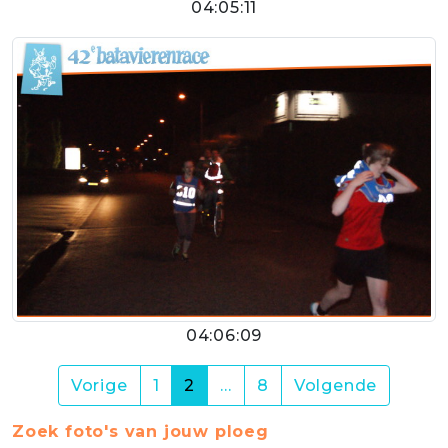
04:05:11
04:06:09
(current)
Vorige
1
2
…
8
Volgende
Zoek foto's van jouw ploeg