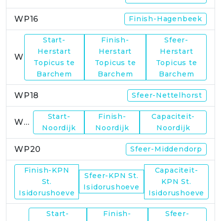
WP16
Finish-Hagenbeek
Start-
Finish-
Sfeer-
Herstart
Herstart
Herstart
WP17
Topicus te
Topicus te
Topicus te
Barchem
Barchem
Barchem
WP18
Sfeer-Nettelhorst
Start-
Finish-
Capaciteit-
WP19
Noordijk
Noordijk
Noordijk
WP20
Sfeer-Middendorp
Finish-KPN
Capaciteit-
Sfeer-KPN St.
WP21
St.
KPN St.
Isidorushoeve
Isidorushoeve
Isidorushoeve
Start-
Finish-
Sfeer-