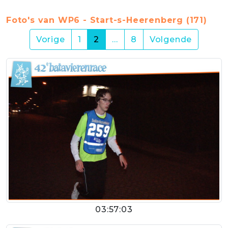
Foto's van WP6 - Start-s-Heerenberg (171)
(current)
Vorige
1
2
…
8
Volgende
03:57:03