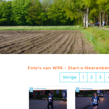
Foto's van WP6 - Start-s-Heerenber
Vorige
1
2
3