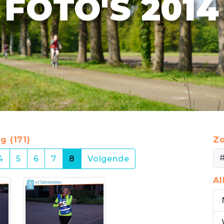
FOTO'S 2014
g (171)
Zo
(current)
4
5
6
7
8
Volgende
A