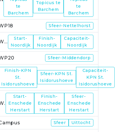
Topicus te
te
te
Barchem
Barchem
Barchem
WP18
Sfeer-Nettelhorst
Start-
Finish-
Capaciteit-
WP19
Noordijk
Noordijk
Noordijk
WP20
Sfeer-Middendorp
Finish-KPN
Capaciteit-
Sfeer-KPN St.
WP21
St.
KPN St.
Isidorushoeve
Isidorushoeve
Isidorushoeve
Start-
Finish-
Sfeer-
WP23
Enschede
Enschede
Enschede
Herstart
Herstart
Herstart
Campus
Sfeer
Uittocht