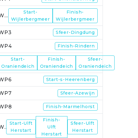
Start-
Finish-
WP2
Wijlerbergmeer
Wijlerbergmeer
WP3
Sfeer-Dingdung
WP4
Finish-Rindern
Start-
Finish-
Sfeer-
WP5
Oraniendeich
Oraniendeich
Oraniendeich
WP6
Start-s-Heerenberg
WP7
Sfeer-Azewijn
WP8
Finish-Marmelhorst
Finish-
Start-Ulft
Sfeer-Ulft
WP9
Ulft
Herstart
Herstart
Herstart