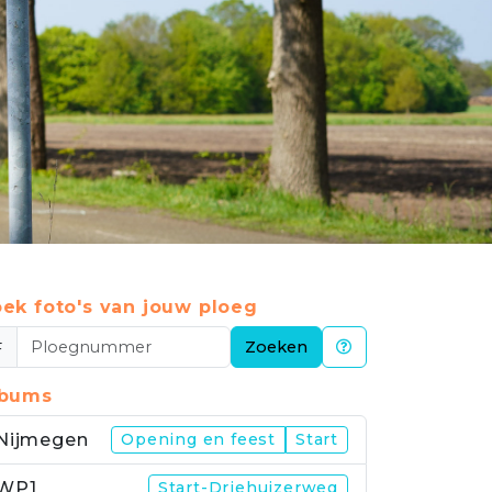
ek foto's van jouw ploeg
#
Zoeken
lbums
Nijmegen
Opening en feest
Start
WP1
Start-Driehuizerweg