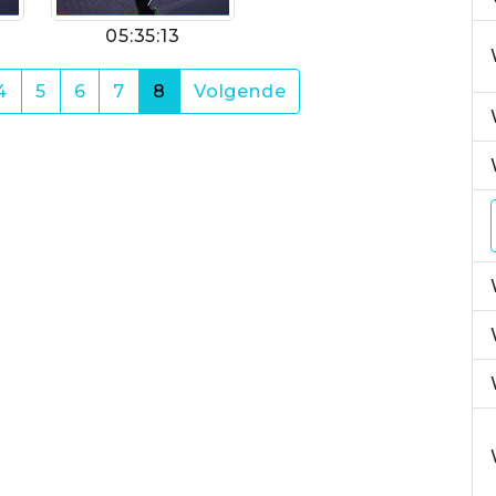
05:35:13
(current)
4
5
6
7
8
Volgende