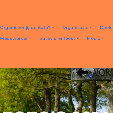
Organiseer jij de Bata?
Organisatie
Deel
Medewerker
Batavierenfeest
Media