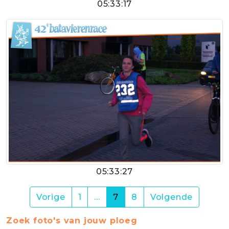
05:33:17
05:33:27
(current)
Vorige
1
…
7
8
Volgende
Zoek foto's van jouw ploeg