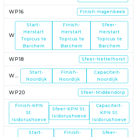
WP16
Finish-Hagenbeek
Start-
Finish-
Sfeer-
Herstart
Herstart
Herstart
WP17
Topicus te
Topicus te
Topicus te
Barchem
Barchem
Barchem
WP18
Sfeer-Nettelhorst
Start-
Finish-
Capaciteit-
WP19
Noordijk
Noordijk
Noordijk
WP20
Sfeer-Middendorp
Finish-KPN
Capaciteit-
Sfeer-KPN St.
WP21
St.
KPN St.
Isidorushoeve
Isidorushoeve
Isidorushoeve
Start-
Finish-
Sfeer-