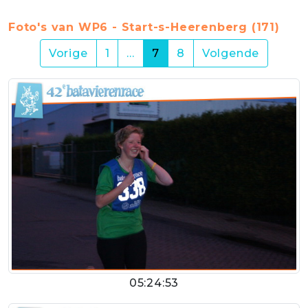
Foto's van WP6 - Start-s-Heerenberg (171)
(current)
Vorige
1
…
7
8
Volgende
05:24:53