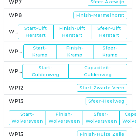
WP7
Sfeer-Azewijn
WP8
Finish-Marmelhorst
Start-Ulft
Finish-Ulft
Sfeer-Ulft
WP9
Herstart
Herstart
Herstart
Start-
Finish-
Sfeer-
WP10
Kramp
Kramp
Kramp
Start-
Capaciteit-
WP11
Guldenweg
Guldenweg
WP12
Start-Zwarte Veen
WP13
Sfeer-Heelweg
Start-
Finish-
Sfeer-
Capa
WP14
Wolversveen
Wolversveen
Wolversveen
Wolv
WP15
Finish-Huize Zelle